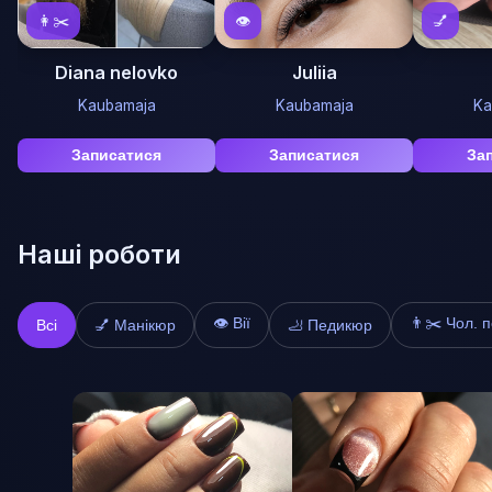
👩✂️
👁️
💅
Diana nelovko
Juliia
Kaubamaja
Kaubamaja
Ka
Записатися
Записатися
За
Наші роботи
👁️ Вії
👨✂️ Чол. 
Всі
💅 Манікюр
🦶 Педикюр