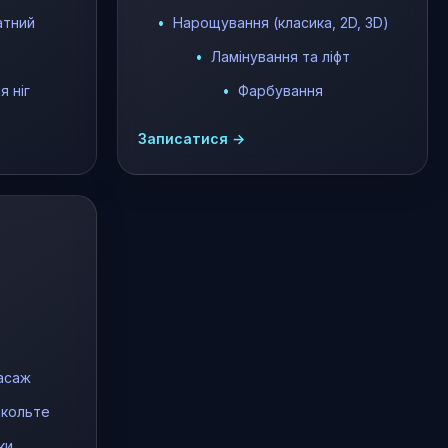
атний
Нарощування (класика, 2D, 3D)
Ламінування та ліфт
 ніг
Фарбування
Записатися →
асаж
екольте
ки