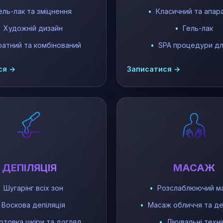
ель-лак та зміцнення
Класичний та апар
Художній дизайн
Гель-лак
ратний та комбінований
SPA процедури для
ся →
Записатися →
ДЕПІЛЯЦІЯ
МАСАЖ
Шугарінг всіх зон
Розслаблюючий м
Воскова депіляція
Масаж обличчя та д
отовка шкіри та догляд
Лікувальні техні