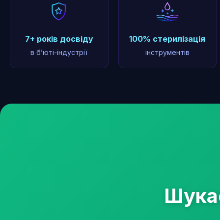
7+ років досвіду
100% стерилізація
в бʼюті-індустрії
інструментів
Шукає