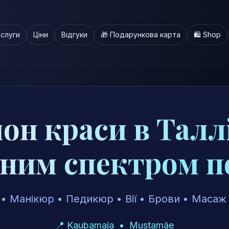
слуги
Ціни
Відгуки
🎁 Подарункова карта
🛍️ Shop
он краси в Талл
вним спектром п
• Манікюр • Педикюр • Вії • Брови • Масаж 
📍 Kaubamaja • Mustamäe