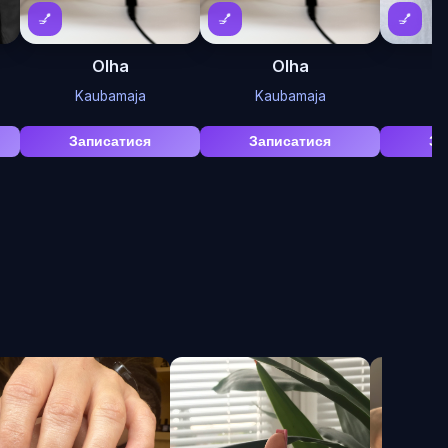
💅
💅
💅
Olha
Olha
Kaubamaja
Kaubamaja
K
Записатися
Записатися
За