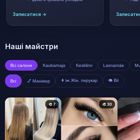
Записатися →
Записати
Наші майстри
Всі салони
Kaubamaja
Kesklinn
Lasnamäe
Mu
👩✂️ Жін. перукар
👁️ Вії
Всі
💅 Манікюр
🎨 7
🎨 30