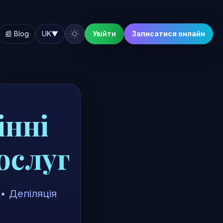
📰 Blog
UK
▼
Увійти
Записатися онлайн
інні
ослуг
• Депіляція