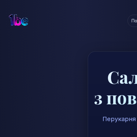
По
Сал
з по
Перукарня 