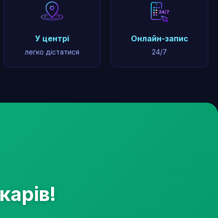
У центрі
Онлайн-запис
легко дістатися
24/7
карів!