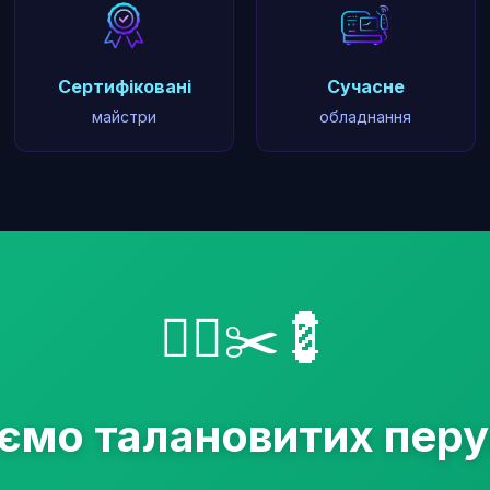
Сертифіковані
Сучасне
майстри
обладнання
💇‍♂️✂️💈
мо талановитих перу