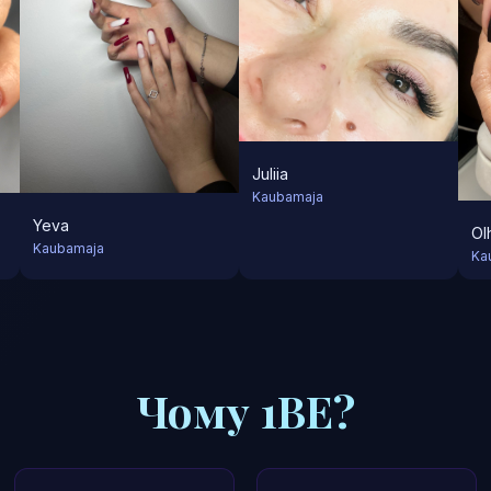
Juliia
Kaubamaja
Yeva
Ol
Kaubamaja
Ka
Чому 1BE?