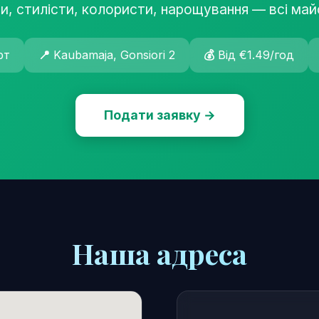
и, стилісти, колористи, нарощування — всі ма
рт
📍
Kaubamaja, Gonsiori 2
💰
Від €1.49/год
Подати заявку →
Наша адреса