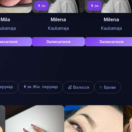
👩✂️
👩✂️
Mila
Milena
Milena
ubamaja
Kaubamaja
Kaubamaja
писатися
Записатися
Записатися
перукар
👩✂️ Жін. перукар
✨ Брови
💇 Волосся