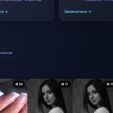
ся →
Записатися →
stamäe
🎨 58
🎨 17
🎨 1