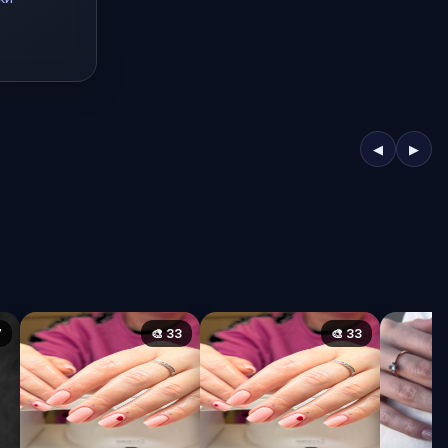
◀
▶
7
🎨 33
🎨 33