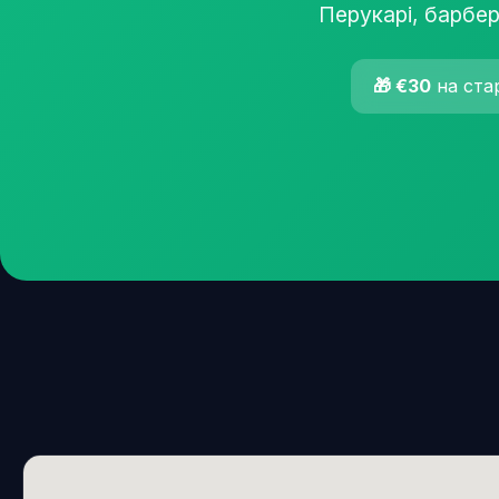
Перукарі, барбер
🎁 €30
на ста