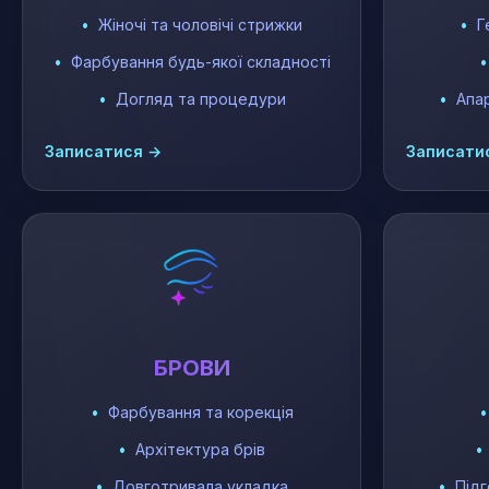
Жіночі та чоловічі стрижки
Г
Фарбування будь-якої складності
Догляд та процедури
Апа
Записатися →
Записати
БРОВИ
Фарбування та корекція
Архітектура брів
Довготривала укладка
Підг