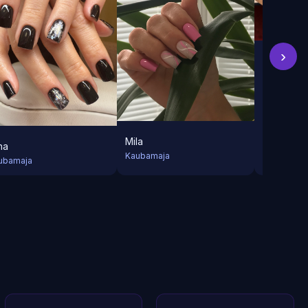
›
Yeva
Kaubamaja
Mila
ha
Kaubamaja
ubamaja