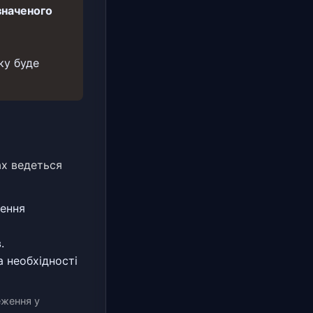
значеного
ку буде
ах ведеться
шення
.
а необхідності
еження у