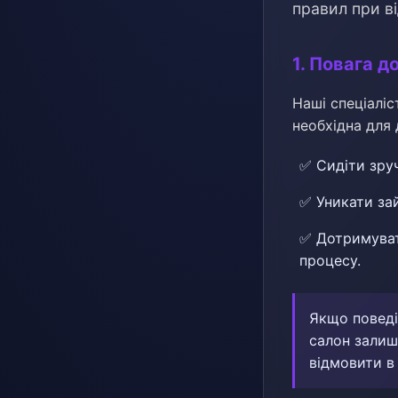
правил при в
1. Повага д
Наші спеціаліс
необхідна для
✅ Сидіти зру
✅ Уникати зай
✅ Дотримуват
процесу.
Якщо поведі
салон залиш
відмовити в