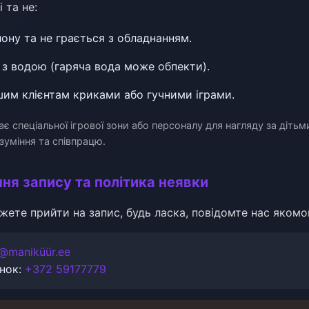
 та не:
лону та не грається з обладнанням.
 з водою (гаряча вода може обпекти).
шим клієнтам криками або гучними іграми.
ає спеціальної ігрової зони або персоналу для нагляду за діть
зуміння та співпрацю.
ня запису та політика неявки
жете прийти на запис, будь ласка, повідомте нас яком
o@maniküür.ee
інок:
+372 59177779