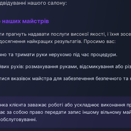
ідвідуванні нашого салону:
о наших майстрів
ти прагнуть надавати послуги високої якості, і їхня зо
 досягнення найкращих результатів. Просимо вас:
чно та тримати руки нерухомо під час процедури.
вих рухів: розмахування руками, відсмикування або різ
ися вказівок майстра для забезпечення безпечного та 
нка клієнта заважає роботі або ускладнює виконання п
ає за собою право передати запис іншому вільному ма
 обслуговуванні.