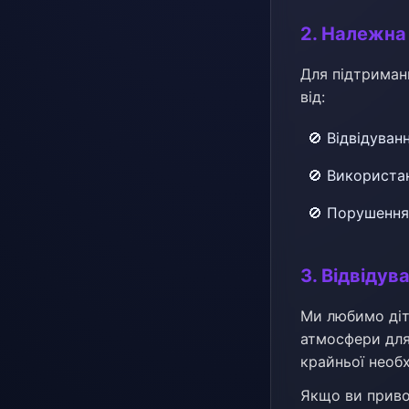
2. Належна
Для підтриман
від:
🚫 Відвідуван
🚫 Використа
🚫 Порушення 
3. Відвідув
Ми любимо діт
атмосфери для 
крайньої необх
Якщо ви приво