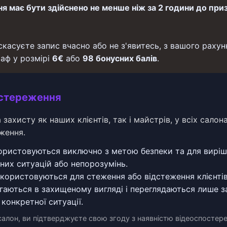
я має бути здійснено не менше ніж за 2 години до при
скасуєте запис вчасно або не з'явитесь, з вашого рахун
аф у розмірі
6€
або
98 бонусних балів
.
остереження
 захисту як наших клієнтів, так і майстрів, у всіх салон
ження.
ористовуються виключно з метою безпеки та для вирі
них ситуацій або непорозумінь.
икористовуються для стеження або відстеження клієнтів
рігаються в захищеному вигляді і переглядаються лише з
 конкретної ситуації.
салон, ви підтверджуєте свою згоду з наявністю відеоспостер