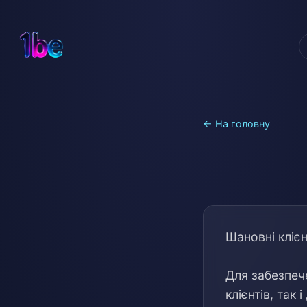
← На головну
Шановні клієн
Для забезпеч
клієнтів, так