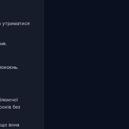
в утриматися
ня.
покоєнь.
аблюючої
років без
 що вона