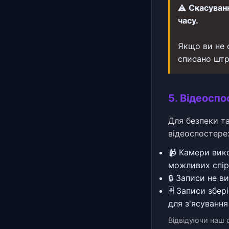
⚠️
Скасуванн
часу.
Якщо ви не 
списано штр
5. Відеосп
Для безпеки та
відеоспостере
📹 Камери вик
можливих спір
🔒 Записи не в
🗄️ Записи збе
для з'ясування
Відвідуючи наш 