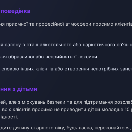
 поведінка
ня приємної та професійної атмосфери просимо клієнті
ня салону в стані алкогольного або наркотичного сп'янін
ння образливої або неприйнятної лексики.
спокою інших клієнтів або створення непотрібних зане
ання з дітьми
ей, але з міркувань безпеки та для підтримання розсл
всіх клієнтів просимо не приводити дітей молодше 10 
ідності.
дите дитину старшого віку, будь ласка, переконайтеся,