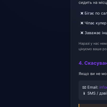
сидить на місці
❌ Бігає по са
❌ Чіпає кулер
❌ Заважає ін
Наразі у нас нем
цінуємо ваше ро
4. Скасуван
Якщо ви не мо
📧 Email:
inf
📱 SMS / дзв