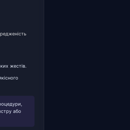
середженість
ких жестів.
якісного
роцедури,
йстру або