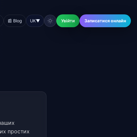
📰 Blog
UK
▼
Увійти
Записатися онлайн
 наших
них простих