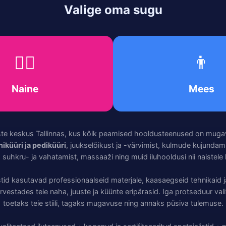
Valige oma sugu
💁‍♀️
👨
Naine
Mees
ste keskus Tallinnas, kus kõik peamised hooldusteenused on muga
iküüri ja pediküüri
, juukselõikust ja -värvimist, kulmude kujundam
 suhkru- ja vahatamist, massaaži ning muid iluhooldusi nii naistele 
stid kasutavad professionaalseid materjale, kaasaegseid tehnikaid 
vestades teie naha, juuste ja küünte eripärasid. Iga protseduur valit
toetaks teie stiili, tagaks mugavuse ning annaks püsiva tulemuse.