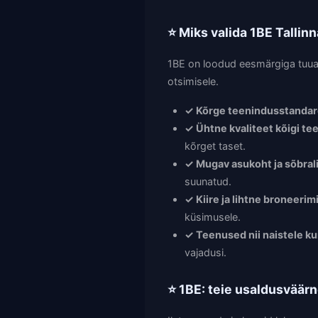
⭐ Miks valida 1BE Tallin
1BE on loodud eesmärgiga tuua ü
otsimisele.
✓ Kõrge teenindusstanda
✓ Ühtne kvaliteet kõigi te
kõrget taset.
✓ Mugav asukoht ja sõbral
suunatud.
✓ Kiire ja lihtne broneerim
küsimusele.
✓ Teenused nii naistele k
vajadusi.
⭐ 1BE: teie usaldusväärne