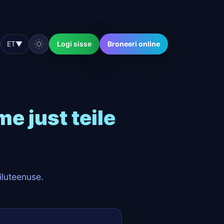
ET
▼
Logi sisse
Broneeri online
e just teile
iluteenuse.