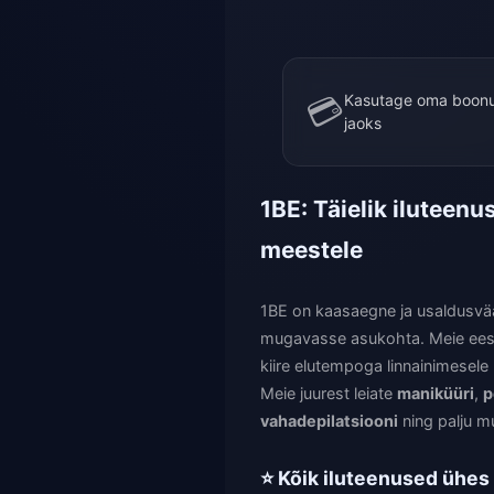
💳
Kasutage oma boonu
jaoks
1BE: Täielik iluteenu
meestele
1BE on kaasaegne ja usaldusvää
mugavasse asukohta. Meie eesmä
kiire elutempoga linnainimesele
Meie juurest leiate
maniküüri
,
p
vahadepilatsiooni
ning palju m
⭐ Kõik iluteenused ühes