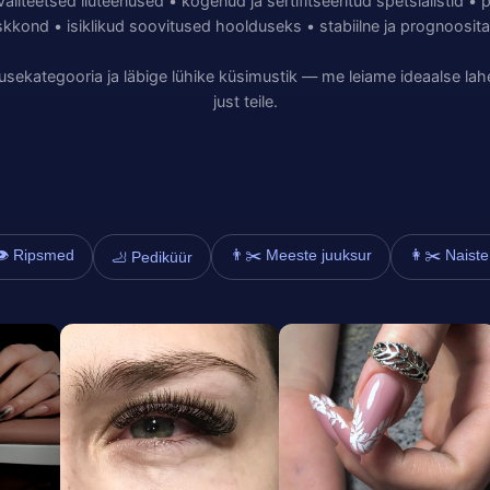
aliteetsed iluteenused • kogenud ja sertifitseeritud spetsialistid •
kkond • isiklikud soovitused hoolduseks • stabiilne ja prognoosit
enusekategooria ja läbige lühike küsimustik — me leiame ideaalse la
just teile.
👁️ Ripsmed
👨✂️ Meeste juuksur
👩✂️ Naiste
🦶 Pediküür