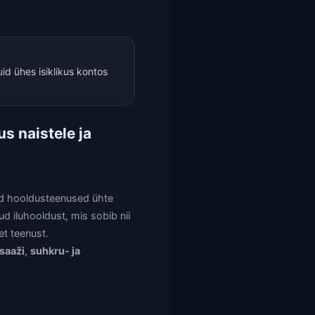
id ühes isiklikus kontos
s naistele ja
ad hooldusteenused ühte
 iluhooldust, mis sobib nii
et teenust.
saaži
,
suhkru- ja