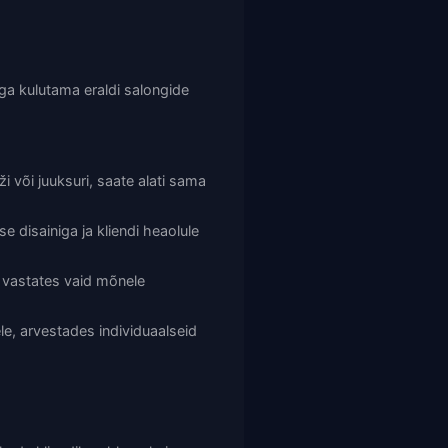
ega kulutama eraldi salongide
i või juuksuri, saate alati sama
 disainiga ja kliendi heaolule
e, vastates vaid mõnele
, arvestades individuaalseid