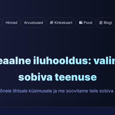
Hinnad
Arvustused
🎁 Kinkekaart
🛍️ Pood
📰 Blogi
eaalne iluhooldus: valim
sobiva teenuse
nele lihtsale küsimusele ja me soovitame teile sobiva 