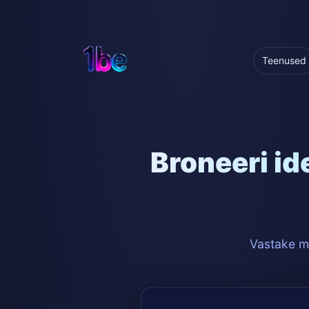
Teenused
Broneeri id
Vastake mõ