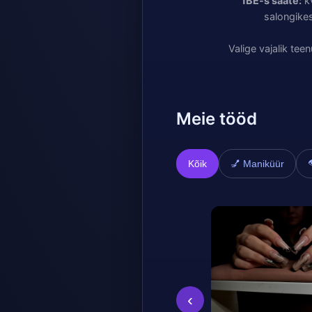
1BE-s saate:
kv
salongikes
Valige vajalik te
Meie tööd
Kõik
💅 Maniküür
‹