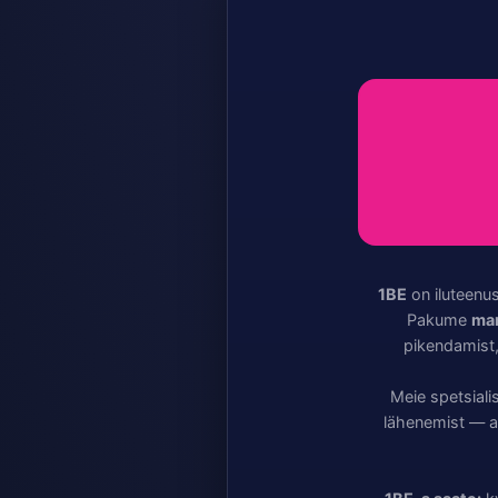
1BE
on iluteenu
Pakume
man
pikendamist,
Meie spetsiali
lähenemist — ar