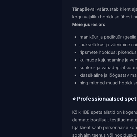
Tänapäeval väärtustab klient aj
kogu vajaliku hoolduse ühest p
Meie juures on:
maniküür ja pediküür (geell
juukselõikus ja värvimine na
ripsmete hooldus: pikenduse
kulmude kujundamine ja värv
suhkru- ja vahadepilatsioon
klassikaline ja lõõgastav m
ning mitmed muud hooldused
⭐ Professionaalsed spetsi
Kõik 1BE spetsialistid on kogenu
dermatoloogiliselt testitud mat
Iga klient saab personaalse kons
sobivaim teenus või hooldusko