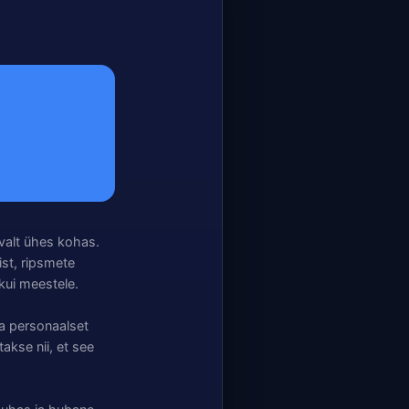
valt ühes kohas.
ist, ripsmete
kui meestele.
ja personaalset
akse nii, et see