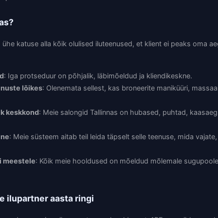
nas?
he katuse alla kõik olulised iluteenused, et klient ei peaks oma a
rd
: Iga protseduur on põhjalik, läbimõeldud ja kliendikeskne.
enuste lõikes
: Olenemata sellest, kas broneerite maniküüri, massaaž
ik keskkond
: Meie salongid Tallinnas on hubased, puhtad, kaasaegse
ine
: Meie süsteem aitab teil leida täpselt selle teenuse, mida vajat
ui meestele
: Kõik meie hooldused on mõeldud mõlemale sugupoolele
 ilupartner aasta ringi