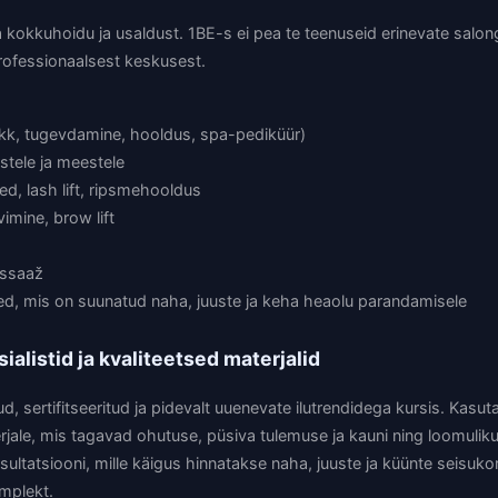
a kokkuhoidu ja usaldust. 1BE-s ei pea te teenuseid erinevate salon
rofessionaalsest keskusest.
akk, tugevdamine, hooldus, spa-pediküür)
istele ja meestele
d, lash lift, ripsmehooldus
imine, brow lift
assaaž
, mis on suunatud naha, juuste ja keha heaolu parandamisele
alistid ja kvaliteetsed materjalid
d, sertifitseeritud ja pidevalt uuenevate ilutrendidega kursis. Kasuta
erjale, mis tagavad ohutuse, püsiva tulemuse ja kauni ning loomulik
ultatsiooni, mille käigus hinnatakse naha, juuste ja küünte seisukorda
mplekt.