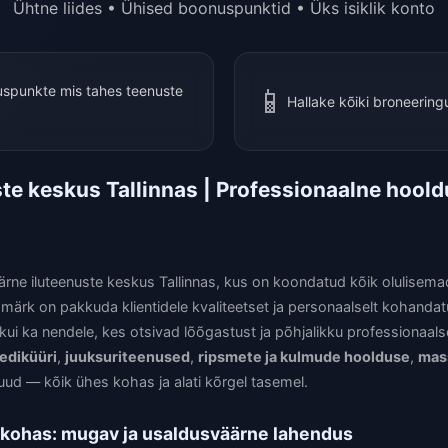
Ühtne liides • Ühised boonuspunktid • Üks isiklik konto
📱
spunkte mis tahes teenuste
Hallake kõiki broneeringu
ste keskus Tallinnas | Professionaalne hooldu
rne iluteenuste keskus Tallinnas, kus on koondatud kõik olulisem
rk on pakkuda klientidele kvaliteetset ja personaalselt kohandatud
 kui ka nendele, kes otsivad lõõgastust ja põhjalikku professionaals
ediküüri
,
juuksuriteenused
,
ripsmete ja kulmude hoolduse
,
mas
uud — kõik ühes kohas ja alati kõrgel tasemel.
 kohas: mugav ja usaldusväärne lahendus