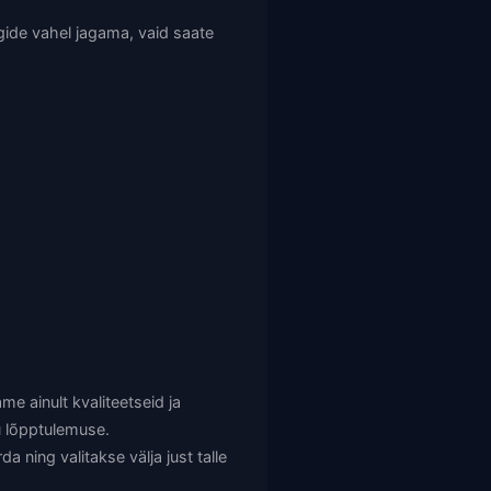
gide vahel jagama, vaid saate
me ainult kvaliteetseid ja
u lõpptulemuse.
 ning valitakse välja just talle