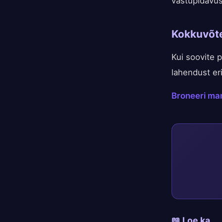
vastupidavus
Kokkuvõt
Kui soovite p
lahendust er
Broneeri man
📖 Loe ka