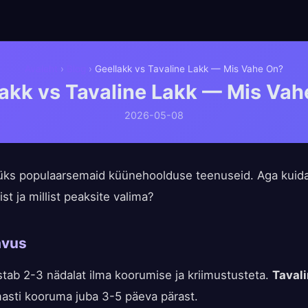
Avaleht
›
Blog
›
Geellakk vs Tavaline Lakk — Mis Vahe On?
akk vs Tavaline Lakk — Mis Va
2026-05-08
üks populaarsemaid küünehoolduse teenuseid. Aga kuida
ist ja millist peaksite valima?
avus
tab 2-3 nädalat ilma koorumise ja kriimustusteta.
Tavali
sti kooruma juba 3-5 päeva pärast.