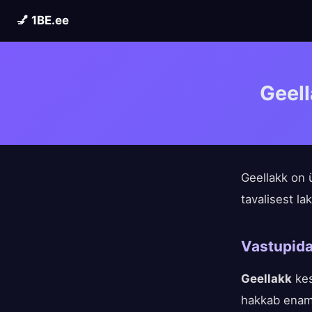
💅 1BE.ee
Geell
Geellakk on 
tavalisest lak
Vastupid
Geellakk
kes
hakkab enama