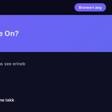
Broneeri aeg
he On?
s see erineb
ne lakk