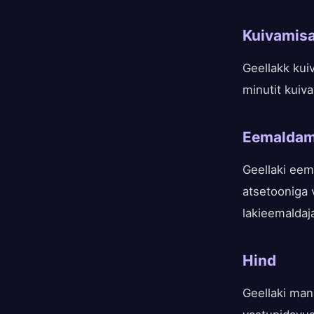
Kuivamis
Geellakk kui
minutit kuiva
Eemaldam
Geellaki eem
atsetooniga 
lakieemaldaj
Hind
Geellaki man