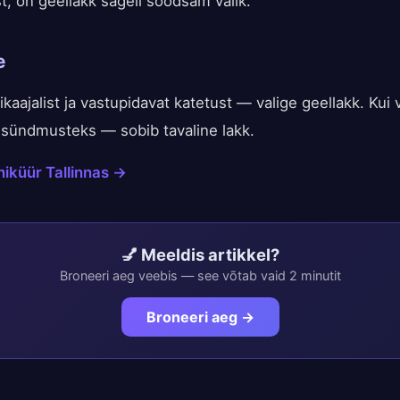
t, on geellakk sageli soodsam valik.
e
ikaajalist ja vastupidavat katetust — valige geellakk. Kui v
isündmusteks — sobib tavaline lakk.
iküür Tallinnas →
💅 Meeldis artikkel?
Broneeri aeg veebis — see võtab vaid 2 minutit
Broneeri aeg →