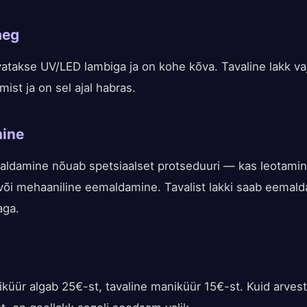
aeg
vatakse UV/LED lambiga ja on kohe kõva. Tavaline lakk v
mist ja on sel ajal habras.
ine
aldamine nõuab spetsiaalset protseduuri — kas leotami
või mehaaniline eemaldamine. Tavalist lakki saab eemalda
aga.
iküür algab 25€-st, tavaline maniküür 15€-st. Kuid arves