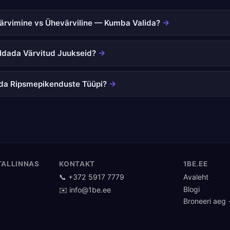
Värvimine vs Ühevärviline — Kumba Valida?
→
ldada Värvitud Juukseid?
→
ida Ripsmepikenduste Tüüpi?
→
TALLINNAS
KONTAKT
1BE.EE
📞 +372 5917 7779
Avaleht
Blogi
✉️ info@1be.ee
Broneeri aeg