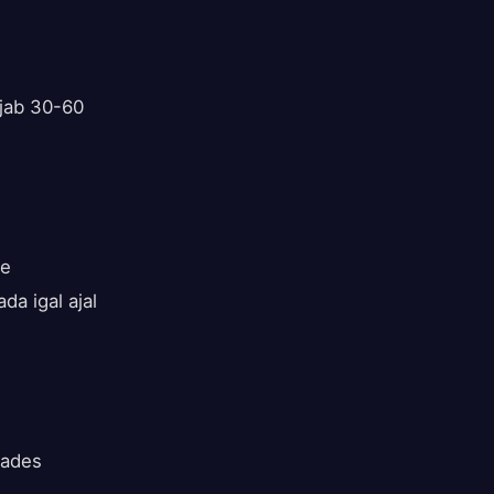
ajab 30-60
ne
da igal ajal
tades