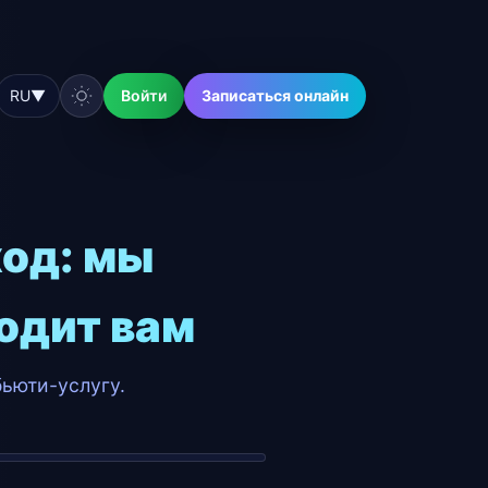
RU
▼
Войти
Записаться онлайн
ход: мы
одит вам
ьюти-услугу.