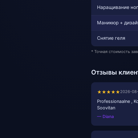
Наращивание но
Маникюр + дизай
Снятие геля
* Точная стоимость за
Отзывы клиен
★★★★★
2026-08
Professionaalne , Ko
Soovitan
— Diana