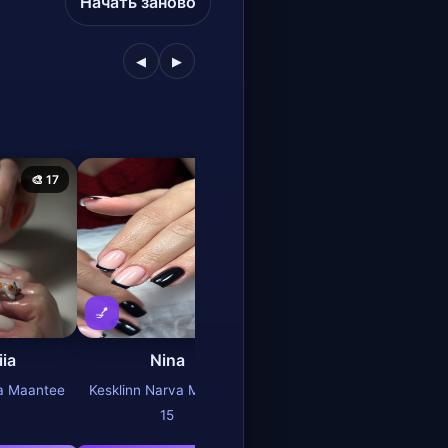
Начать заново
◀
▶
🎨 17
🎨 25
🎨 27
💅
💅
iia
Nina
Olga
va Maantee
Kesklinn Narva Maantee
Kesklinn Narva Maantee
15
15