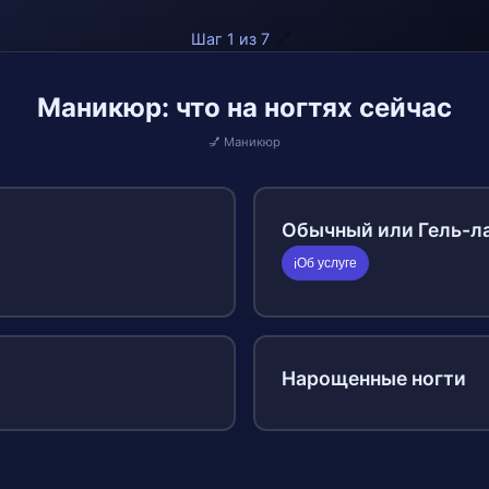
Шаг 1 из 7
🔗
Маникюр: что на ногтях сейчас
💅 Маникюр
Обычный или Гель-л
Об услуге
ℹ️
Нарощенные ногти