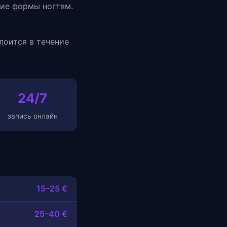
ние формы ногтям.
лоится в течение
24/7
запись онлайн
15–25 €
25–40 €