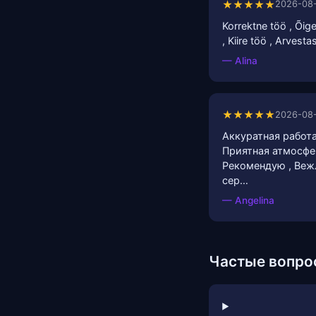
★★★★★
2026-08
Korrektne töö , Õigel
, Kiire töö , Arvest
— Alina
★★★★★
2026-08
Аккуратная работа
Приятная атмосфер
Рекомендую , Веж
сер…
— Angelina
Частые вопро