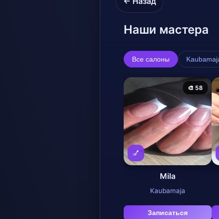
← Назад
Наши мастера
Все салоны
Kaubamaj
🎨 58
💅
Mila
Kaubamaja
Записаться