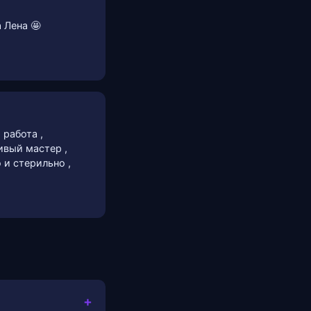
 Лена 🤩
 работа ,
ивый мастер ,
 и стерильно ,
+