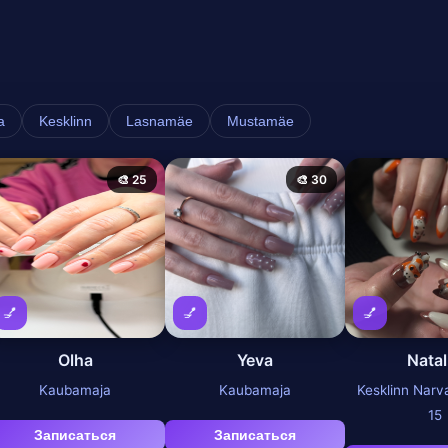
a
Kesklinn
Lasnamäe
Mustamäe
🎨 25
🎨 30
💅
💅
💅
Olha
Yeva
Natal
Kaubamaja
Kaubamaja
Kesklinn Nar
15
Записаться
Записаться