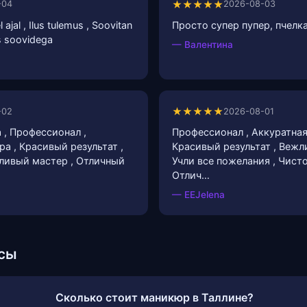
★★★★★
-04
2026-08-03
 ajal , Ilus tulemus , Soovitan
Просто супер пупер, пчелка
as soovidega
— Валентина
★★★★★
-02
2026-08-01
 , Профессионал ,
Профессионал , Аккуратная
а , Красивый результат ,
Красивый результат , Вежл
ливый мастер , Отличный
Учли все пожелания , Чисто
Отлич…
— EEJelena
сы
Сколько стоит маникюр в Таллине?