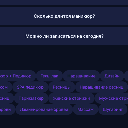
Сколько длится маникюр?
Можно ли записаться на сегодня?
кюр + Педикюр
Гель-лак
Наращивание
Дизайн
аком
SPA педикюр
Ресницы
Наращивание ресниц
сниц
Парикмахер
Женские стрижки
Мужские стр
Брови
Ламинирование бровей
Массаж
Шугаринг