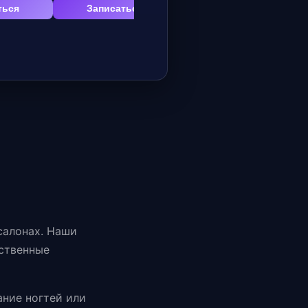
ться
Записаться
Записаться
салонах. Наши
ственные
ание ногтей или