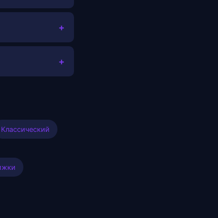
+
+
Классический
ижки