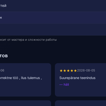
гтей
н
висит от мастера и сложности работы
тов
★★★★★
-06
2026-08-05
rrektne töö , Ilus tulemus ,
Suurepärane teenindus
— häli