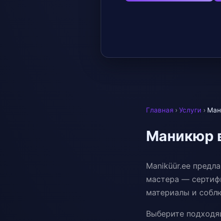
Главная
›
Услуги
›
Ман
Маникюр 
Maniküür.ee предл
мастера — сертиф
материалы и собл
Выберите подходящ