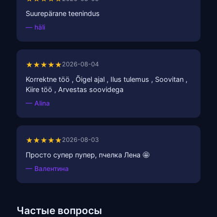
Suurepärane teenindus
— häli
★★★★★
2026-08-04
Korrektne töö , Õigel ajal , Ilus tulemus , Soovitan ,
Kiire töö , Arvestas soovidega
— Alina
★★★★★
2026-08-03
Просто супер пупер, пчелка Лена 🤩
— Валентина
Частые вопросы