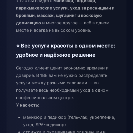
У нас вы найдёте
маникюр
,
педикюр
,
парикмахерские услуги
,
уход за ресницами и
бровями
,
массаж
,
шугаринг и восковую
депиляцию
и многое другое — всё в одном
месте и всегда на высоком уровне.
⭐ Все услуги красоты в одном месте:
удобное и надёжное решение
Сегодня клиент ценит экономию времени и
доверие. В 1BE вам не нужно распределять
услуги между разными салонами — вы
получаете весь необходимый уход в одном
профессиональном центре.
У нас есть:
маникюр и педикюр (гель-лак, укрепление,
уход, SPA-педикюр)
стрижка и окрашивание для женщин и