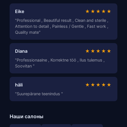
Eike
★★★★★
"Professional , Beautiful result , Clean and sterile ,
Attention to detail , Painless / Gentle , Fast work ,
Quality mate"
Diana
★★★★★
"Professionaalne , Korrektne töö , Ilus tulemus ,
Soovitan "
häli
★★★★★
"Suurepärane teenindus "
Наши салоны