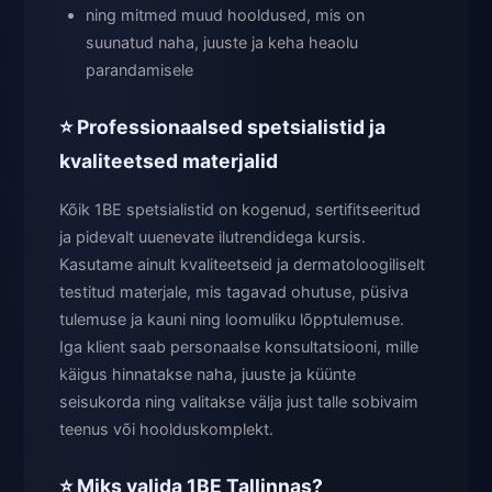
ning mitmed muud hooldused, mis on
suunatud naha, juuste ja keha heaolu
parandamisele
⭐ Professionaalsed spetsialistid ja
kvaliteetsed materjalid
Kõik 1BE spetsialistid on kogenud, sertifitseeritud
ja pidevalt uuenevate ilutrendidega kursis.
Kasutame ainult kvaliteetseid ja dermatoloogiliselt
testitud materjale, mis tagavad ohutuse, püsiva
tulemuse ja kauni ning loomuliku lõpptulemuse.
Iga klient saab personaalse konsultatsiooni, mille
käigus hinnatakse naha, juuste ja küünte
seisukorda ning valitakse välja just talle sobivaim
teenus või hoolduskomplekt.
⭐ Miks valida 1BE Tallinnas?