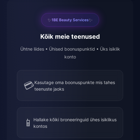
✨
✨
1BE Beauty Services
Kõik meie teenused
Ühtne liides • Ühised boonuspunktid • Üks isiklik
konto
💳
Kasutage oma boonuspunkte mis tahes
teenuste jaoks
📱
Hallake kõiki broneeringuid ühes isiklikus
kontos