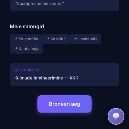
"Suurepärane teenindus "
Meie salongid
📍 Mustamäe
📍 Kesklinn
📍 Lasnamäe
📍 Kaubamaja
📖 Loe blogist
Kulmude lamineerimine — KKK
Broneeri aeg
💬