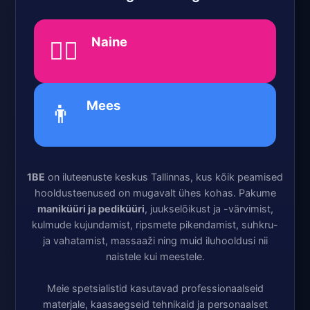
Naine
💁‍♀️
Mees
👨
1BE
on iluteenuste keskus Tallinnas, kus kõik peamised
hooldusteenused on mugavalt ühes kohas. Pakume
maniküüri ja pediküüri
, juukselõikust ja -värvimist,
kulmude kujundamist, ripsmete pikendamist, suhkru-
ja vahatamist, massaaži ning muid iluhooldusi nii
naistele kui meestele.
Meie spetsialistid kasutavad professionaalseid
materjale, kaasaegseid tehnikaid ja personaalset