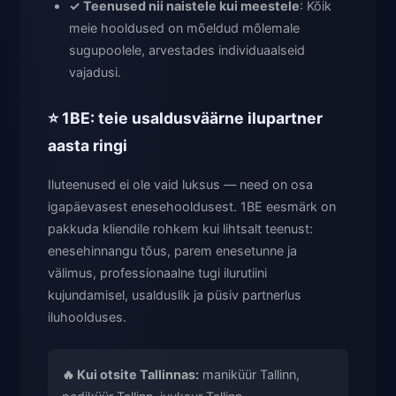
✓ Teenused nii naistele kui meestele
: Kõik
meie hooldused on mõeldud mõlemale
sugupoolele, arvestades individuaalseid
vajadusi.
⭐ 1BE: teie usaldusväärne ilupartner
aasta ringi
Iluteenused ei ole vaid luksus — need on osa
igapäevasest enesehooldusest. 1BE eesmärk on
pakkuda kliendile rohkem kui lihtsalt teenust:
enesehinnangu tõus, parem enesetunne ja
välimus, professionaalne tugi ilurutiini
kujundamisel, usalduslik ja püsiv partnerlus
iluhoolduses.
🔥 Kui otsite Tallinnas:
maniküür Tallinn,