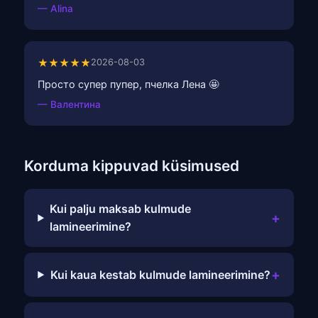
— Alina
★★★★★
2026-08-03
Просто супер пупер, пчелка Лена 🤩
— Валентина
Korduma kippuvad küsimused
Kui palju maksab kulmude
+
lamineerimine?
+
Kui kaua kestab kulmude lamineerimine?