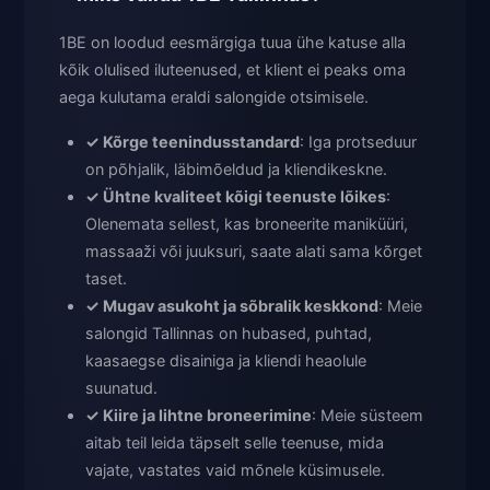
1BE on loodud eesmärgiga tuua ühe katuse alla
kõik olulised iluteenused, et klient ei peaks oma
aega kulutama eraldi salongide otsimisele.
✓ Kõrge teenindusstandard
: Iga protseduur
on põhjalik, läbimõeldud ja kliendikeskne.
✓ Ühtne kvaliteet kõigi teenuste lõikes
:
Olenemata sellest, kas broneerite maniküüri,
massaaži või juuksuri, saate alati sama kõrget
taset.
✓ Mugav asukoht ja sõbralik keskkond
: Meie
salongid Tallinnas on hubased, puhtad,
kaasaegse disainiga ja kliendi heaolule
suunatud.
✓ Kiire ja lihtne broneerimine
: Meie süsteem
aitab teil leida täpselt selle teenuse, mida
vajate, vastates vaid mõnele küsimusele.