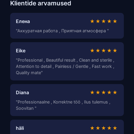
Klientide arvamused
Елена
★★★★★
"Аккуратная работа , Приятная атмосфера "
Eike
★★★★★
"Professional , Beautiful result , Clean and sterile ,
Attention to detail , Painless / Gentle , Fast work ,
Quality mate"
Diana
★★★★★
"Professionaalne , Korrektne töö , Ilus tulemus ,
Soovitan "
häli
★★★★★