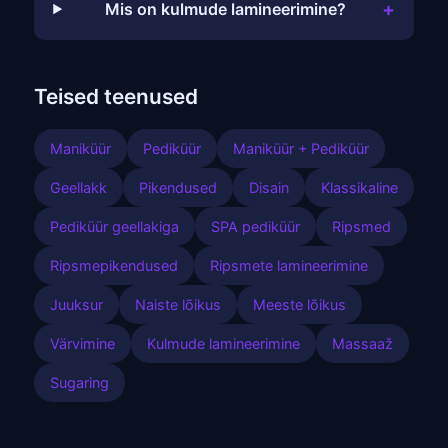
+
Mis on kulmude lamineerimine?
Teised teenused
Maniküür
Pediküür
Maniküür + Pediküür
Geellakk
Pikendused
Disain
Klassikaline
Pediküür geellakiga
SPA pediküür
Ripsmed
Ripsmepikendused
Ripsmete lamineerimine
Juuksur
Naiste lõikus
Meeste lõikus
Värvimine
Kulmude lamineerimine
Massaaž
Sugaring