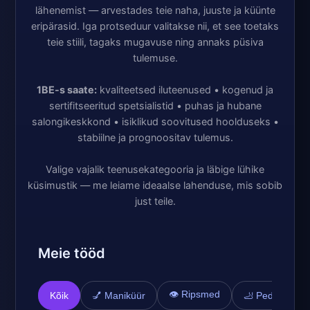
lähenemist — arvestades teie naha, juuste ja küünte
eripärasid. Iga protseduur valitakse nii, et see toetaks
teie stiili, tagaks mugavuse ning annaks püsiva
tulemuse.
1BE-s saate:
kvaliteetsed iluteenused • kogenud ja
sertifitseeritud spetsialistid • puhas ja hubane
salongikeskkond • isiklikud soovitused hoolduseks •
stabiilne ja prognoositav tulemus.
Valige vajalik teenusekategooria ja läbige lühike
küsimustik — me leiame ideaalse lahenduse, mis sobib
just teile.
Meie tööd
👁️ Ripsmed
Kõik
💅 Maniküür
🦶 Pediküür