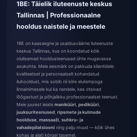
1BE: Täielik iluteenuste keskus
Tallinnas | Professionaalne
hooldus naistele ja meestele
1BE on kaasaegne ja usaldusväärne iluteenuste
keskus Tallinnas, kus on koondatud kõik
olulisemad hooldusteenused ühte mugavasse
asukohta. Meie eesmärk on pakkuda klientidele
kvaliteetset ja personaalselt kohandatud
iluhooldust, mis sobib nii kiire elutempoga
linnainimesele kui ka nendele, kes otsivad
lõõgastust ja põhjalikku professionaalset teenust.
Meie juurest leiate
maniküüri
,
pediküüri
,
juuksuriteenused
,
ripsmete ja kulmude
hoolduse
,
massaaži
,
suhkru- ja
vahadepilatsiooni
ning palju muud — kõik ühes
kohas ja alati kõrgel tasemel.