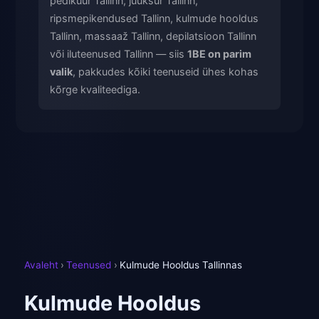
pediküür Tallinn, juuksur Tallinn,
ripsmepikendused Tallinn, kulmude hooldus
Tallinn, massaaž Tallinn, depilatsioon Tallinn
või iluteenused Tallinn — siis
1BE on parim
valik
, pakkudes kõiki teenuseid ühes kohas
kõrge kvaliteediga.
Avaleht
›
Teenused
›
Kulmude Hooldus Tallinnas
Kulmude Hooldus