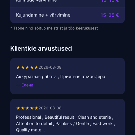
Kujundamine + värvimine
15–25 €
* Täpne hind sõltub meistrist ja töö keerukusest
Klientide arvustused
★★★★★
2026-08-08
Аккуратная работа , Приятная атмосфера
— Елена
★★★★★
2026-08-08
Professional , Beautiful result , Clean and sterile ,
Attention to detail , Painless / Gentle , Fast work ,
Quality mate…