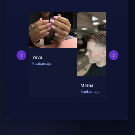
Jul
Kau
‹
›
Yeva
Kaubamaja
Milena
Kaubamaja