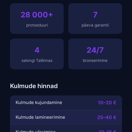
28 000+
7
protseduuri
päeva garantii
4
24/7
salongi Tallinnas
broneerimine
Kulmude hinnad
Kulmude kujundamine
10–20 €
Kulmude lamineerimine
25–40 €
Kulmude värvimine
10–15 €