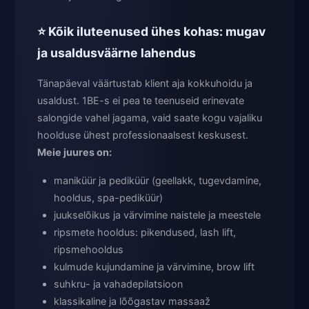
⭐ Kõik iluteenused ühes kohas: mugav
ja usaldusväärne lahendus
Tänapäeval väärtustab klient aja kokkuhoidu ja
usaldust. 1BE-s ei pea te teenuseid erinevate
salongide vahel jagama, vaid saate kogu vajaliku
hoolduse ühest professionaalsest keskusest.
Meie juures on:
maniküür ja pediküür (geellakk, tugevdamine,
hooldus, spa-pediküür)
juukselõikus ja värvimine naistele ja meestele
ripsmete hooldus: pikendused, lash lift,
ripsmehooldus
kulmude kujundamine ja värvimine, brow lift
suhkru- ja vahadepilatsioon
klassikaline ja lõõgastav massaaž