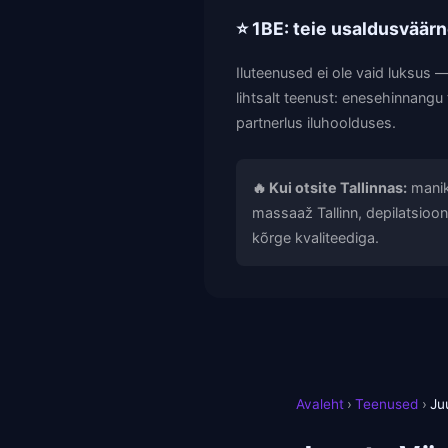
⭐ 1BE: teie usaldusväärne
Iluteenused ei ole vaid luksus
lihtsalt teenust: enesehinnangu 
partnerlus iluhoolduses.
🔥 Kui otsite Tallinnas:
manikü
massaaž Tallinn, depilatsioon 
kõrge kvaliteediga.
Avaleht
›
Teenused
›
Ju