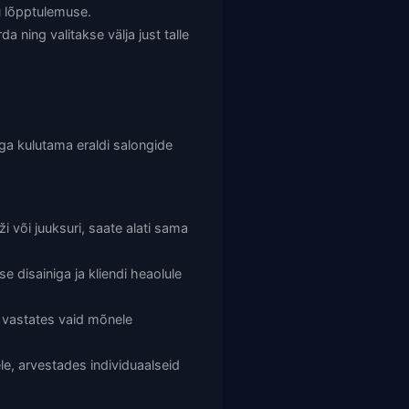
u lõpptulemuse.
 ning valitakse välja just talle
ega kulutama eraldi salongide
i või juuksuri, saate alati sama
 disainiga ja kliendi heaolule
e, vastates vaid mõnele
, arvestades individuaalseid