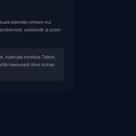
uda kliendile rohkem kui
jundamisel, usalduslik ja püsiv
inn, kulmude hooldus Tallinn,
kõiki teenuseid ühes kohas