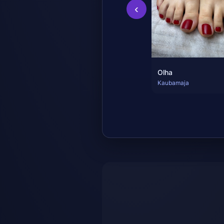
‹
Olha
Kaubamaja