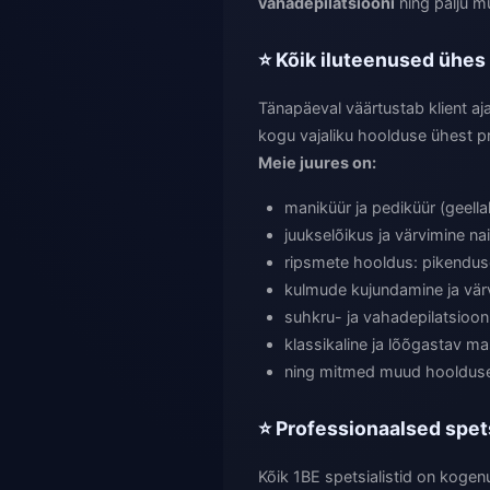
vahadepilatsiooni
ning palju m
⭐ Kõik iluteenused ühes
Tänapäeval väärtustab klient aj
kogu vajaliku hoolduse ühest p
Meie juures on:
maniküür ja pediküür (geell
juukselõikus ja värvimine na
ripsmete hooldus: pikenduse
kulmude kujundamine ja värv
suhkru- ja vahadepilatsioon
klassikaline ja lõõgastav m
ning mitmed muud hooldused
⭐ Professionaalsed spetsi
Kõik 1BE spetsialistid on kogenu