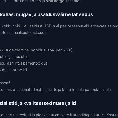
uud — kõik ühes kohas ja alati kõrgel tasemel.
 kohas: mugav ja usaldusväärne lahendus
a kokkuhoidu ja usaldust. 1BE-s ei pea te teenuseid erinevate salon
rofessionaalsest keskusest.
akk, tugevdamine, hooldus, spa-pediküür)
istele ja meestele
d, lash lift, ripsmehooldus
imine, brow lift
assaaž
, mis on suunatud naha, juuste ja keha heaolu parandamisele
alistid ja kvaliteetsed materjalid
d, sertifitseeritud ja pidevalt uuenevate ilutrendidega kursis. Kasuta