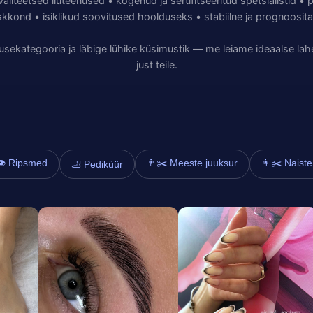
aliteetsed iluteenused • kogenud ja sertifitseeritud spetsialistid •
kkond • isiklikud soovitused hoolduseks • stabiilne ja prognoosit
enusekategooria ja läbige lühike küsimustik — me leiame ideaalse la
just teile.
👁️ Ripsmed
👨✂️ Meeste juuksur
👩✂️ Naiste
🦶 Pediküür