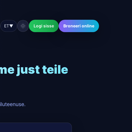
ET
▼
Logi sisse
Broneeri online
e just teile
iluteenuse.