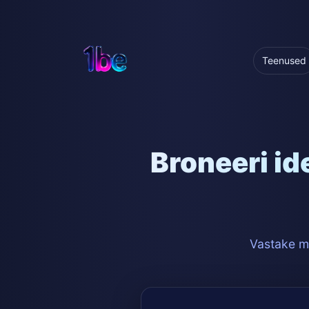
Teenused
Broneeri id
Vastake mõ