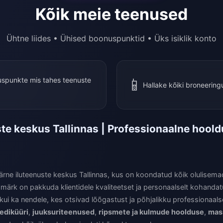
Kõik meie teenused
Ühtne liides • Ühised boonuspunktid • Üks isiklik konto
📱
spunkte mis tahes teenuste
Hallake kõiki broneeringu
ste keskus Tallinnas | Professionaalne hooldu
rne iluteenuste keskus Tallinnas, kus on koondatud kõik olulisem
rk on pakkuda klientidele kvaliteetset ja personaalselt kohandatud
 kui ka nendele, kes otsivad lõõgastust ja põhjalikku professionaals
ediküüri
,
juuksuriteenused
,
ripsmete ja kulmude hoolduse
,
mas