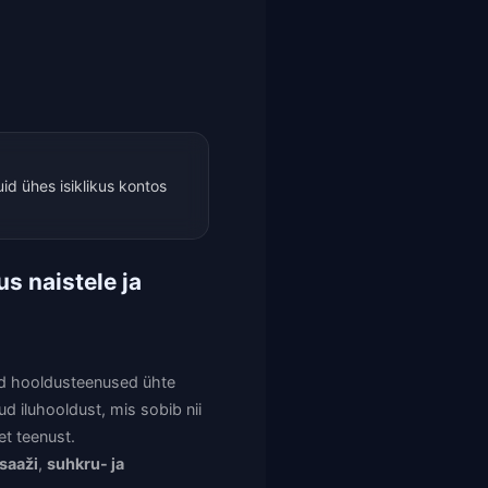
id ühes isiklikus kontos
s naistele ja
ad hooldusteenused ühte
 iluhooldust, mis sobib nii
et teenust.
saaži
,
suhkru- ja