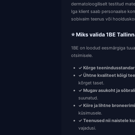
dermatoloogiliselt testitud mat
Iga klient saab personaalse kons
sobivaim teenus või hooldusko
⭐ Miks valida 1BE Tallin
1BE on loodud eesmärgiga tuua ü
otsimisele.
✓ Kõrge teenindusstanda
✓ Ühtne kvaliteet kõigi te
kõrget taset.
✓ Mugav asukoht ja sõbral
suunatud.
✓ Kiire ja lihtne broneerim
küsimusele.
✓ Teenused nii naistele k
vajadusi.