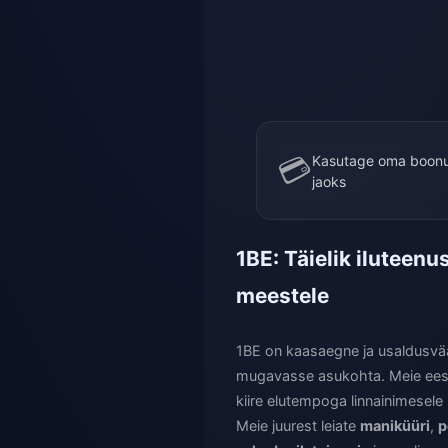
💳
Kasutage oma boonu
jaoks
1BE: Täielik iluteenu
meestele
1BE on kaasaegne ja usaldusvää
mugavasse asukohta. Meie eesmä
kiire elutempoga linnainimesele
Meie juurest leiate
maniküüri
,
p