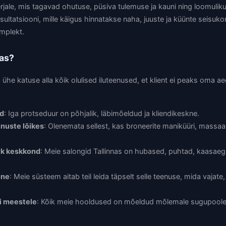
erjale, mis tagavad ohutuse, püsiva tulemuse ja kauni ning loomulik
ultatsiooni, mille käigus hinnatakse naha, juuste ja küünte seisukorda
mplekt.
nas?
he katuse alla kõik olulised iluteenused, et klient ei peaks oma a
rd
: Iga protseduur on põhjalik, läbimõeldud ja kliendikeskne.
enuste lõikes
: Olenemata sellest, kas broneerite maniküüri, massaaž
ik keskkond
: Meie salongid Tallinnas on hubased, puhtad, kaasaegse
ine
: Meie süsteem aitab teil leida täpselt selle teenuse, mida vajat
ui meestele
: Kõik meie hooldused on mõeldud mõlemale sugupoolele