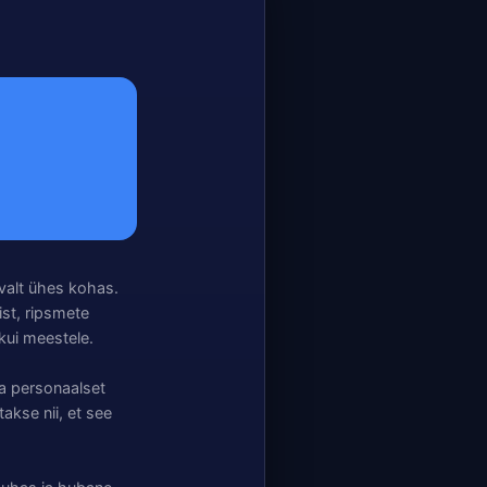
valt ühes kohas.
ist, ripsmete
kui meestele.
ja personaalset
akse nii, et see