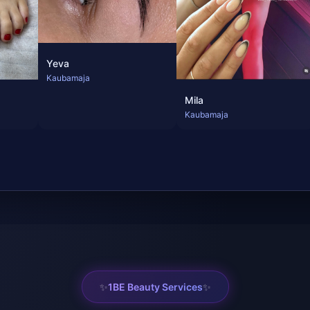
Yeva
Kaubamaja
Mila
Kaubamaja
✨
✨
1BE Beauty Services