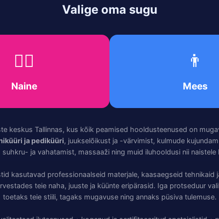
Valige oma sugu
💁‍♀️
👨
Naine
Mees
ste keskus Tallinnas, kus kõik peamised hooldusteenused on muga
iküüri ja pediküüri
, juukselõikust ja -värvimist, kulmude kujundam
 suhkru- ja vahatamist, massaaži ning muid iluhooldusi nii naistele 
stid kasutavad professionaalseid materjale, kaasaegseid tehnikaid 
vestades teie naha, juuste ja küünte eripärasid. Iga protseduur valit
toetaks teie stiili, tagaks mugavuse ning annaks püsiva tulemuse.