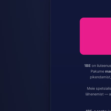
1BE
on iluteenu
Pakume
man
pikendamist,
Meie spetsiali
lähenemist — ar