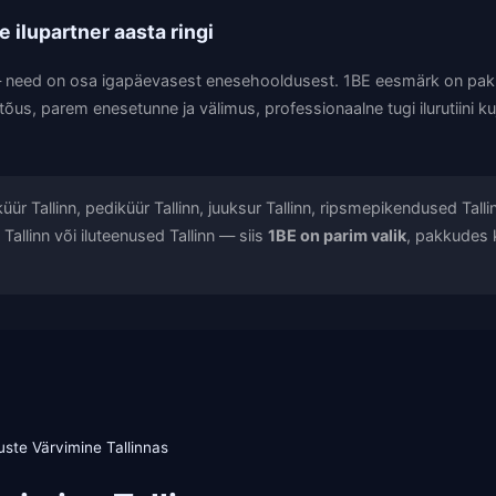
 ilupartner aasta ringi
 — need on osa igapäevasest enesehooldusest. 1BE eesmärk on pakk
tõus, parem enesetunne ja välimus, professionaalne tugi ilurutiini ku
ür Tallinn, pediküür Tallinn, juuksur Tallinn, ripsmepikendused Tall
Tallinn või iluteenused Tallinn — siis
1BE on parim valik
, pakkudes 
uste Värvimine Tallinnas