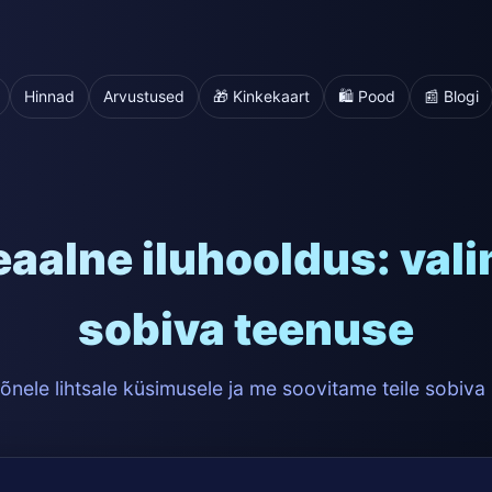
Hinnad
Arvustused
🎁 Kinkekaart
🛍️ Pood
📰 Blogi
eaalne iluhooldus: valim
sobiva teenuse
nele lihtsale küsimusele ja me soovitame teile sobiva 