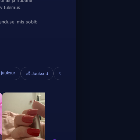
 puhas ja hubane
av tulemus.
henduse, mis sobib
 juuksur
✨ Kulmud
💇 Juuksed
Yeva
Mila
Kaubamaja
Kaub