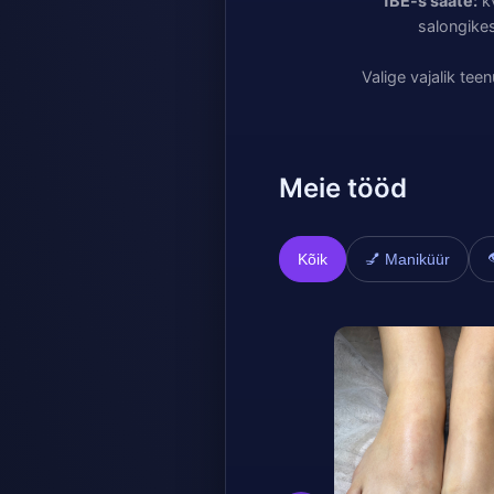
1BE-s saate:
kv
salongikes
Valige vajalik te
Meie tööd
Kõik
💅 Maniküür