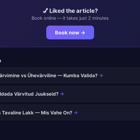
💅 Liked the article?
Book online — it takes just 2 minutes
Book now →
o
Värvimine vs Ühevärviline — Kumba Valida?
→
ldada Värvitud Juukseid?
→
s Tavaline Lakk — Mis Vahe On?
→