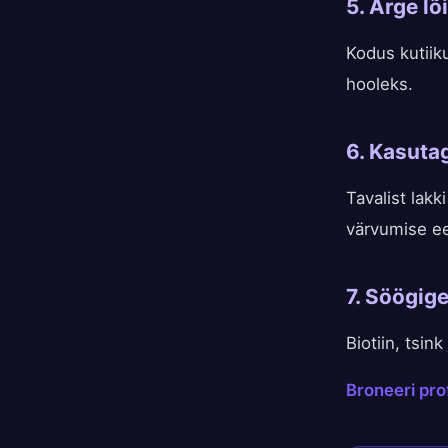
5. Ärge lõ
Kodus kutiik
hooleks.
6. Kasuta
Tavalist lak
värvumise ee
7. Söögige
Biotiin, tsi
Broneeri pr