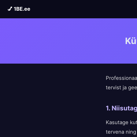
💅 1BE.ee
Kü
Professionaa
tervist ja gee
1. Niisuta
Kasutage kut
tervena ning