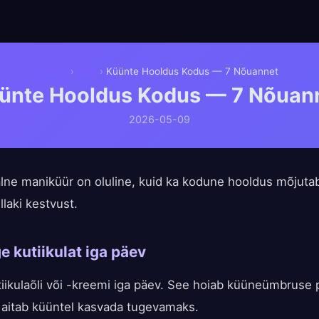
Home
›
Blog
›
Küünte Hooldus Kodus — 7 Nõuannet
ünte Hooldus Kodus — 7 Nõuan
2026-05-09
lne maniküür on oluline, kuid ka kodune hooldus mõjuta
llaki kestvust.
ge kutiikulat iga päev
iikulaõli või -kreemi iga päev. See hoiab küüneümbruse
 aitab küüntel kasvada tugevamaks.