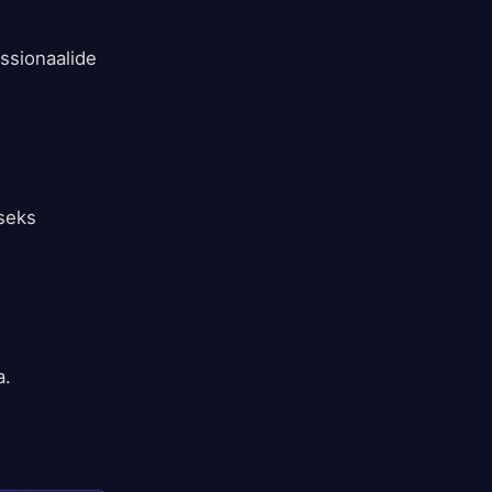
ssionaalide
aseks
a.