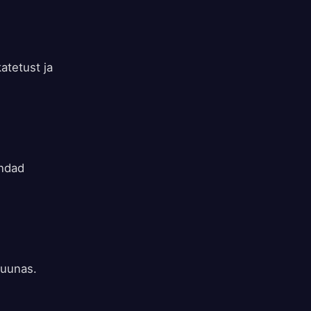
atetust ja
indad
suunas.