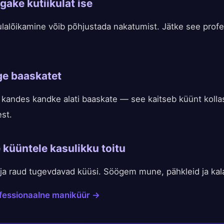
igake kutiikulat ise
ulalõikamine võib põhjustada nakatumist. Jätke see profe
ge baaskatet
ki kandes kandke alati baaskate — see kaitseb küünt koll
st.
 küüntele kasulikku toitu
nk ja raud tugevdavad küüsi. Söögem mune, pähkleid ja kal
ofessionaalne maniküür →