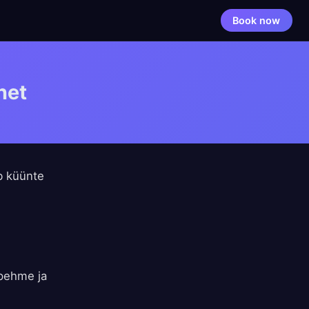
Book now
net
b küünte
 pehme ja