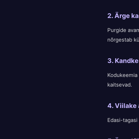
2. Ärge k
Purgide avam
nõrgestab kü
3. Kandke
Kodukeemia k
kaitsevad.
4. Viilake
Edasi-tagasi 