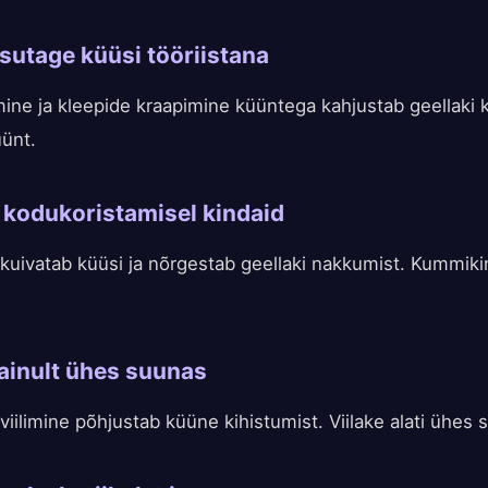
asutage küüsi tööriistana
ine ja kleepide kraapimine küüntega kahjustab geellaki k
ünt.
 kodukoristamisel kindaid
uivatab küüsi ja nõrgestab geellaki nakkumist. Kummik
 ainult ühes suunas
viilimine põhjustab küüne kihistumist. Viilake alati ühes 